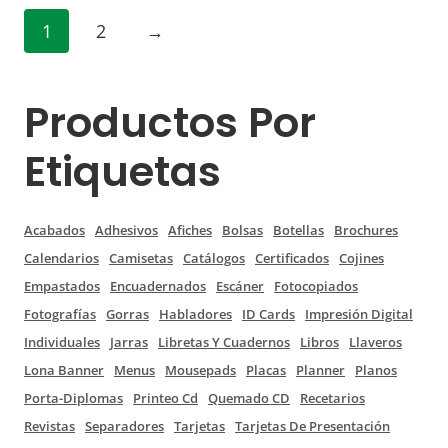
1
2
→
Productos Por
Etiquetas
Acabados
Adhesivos
Afiches
Bolsas
Botellas
Brochures
Calendarios
Camisetas
Catálogos
Certificados
Cojines
Empastados
Encuadernados
Escáner
Fotocopiados
Fotografías
Gorras
Habladores
ID Cards
Impresión Digital
Individuales
Jarras
Libretas Y Cuadernos
Libros
Llaveros
Lona Banner
Menus
Mousepads
Placas
Planner
Planos
Porta-Diplomas
Printeo Cd
Quemado CD
Recetarios
Revistas
Separadores
Tarjetas
Tarjetas De Presentación