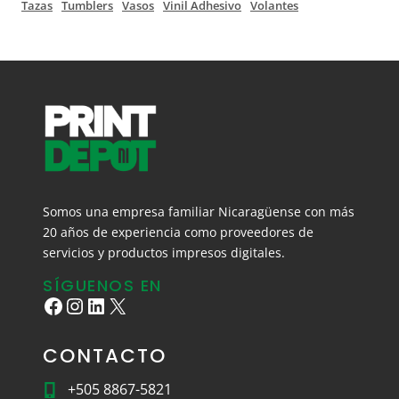
Tazas
Tumblers
Vasos
Vinil Adhesivo
Volantes
Somos una empresa familiar Nicaragüense con más
20 años de experiencia como proveedores de
servicios y productos impresos digitales.
SÍGUENOS EN
Facebook
Instagram
LinkedIn
X
CONTACTO
+505 8867-5821