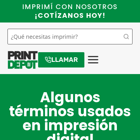
Saltar
IMPRIMÍ CON NOSOTROS
al
¡COTÍZANOS HOY!
contenido
LLAMAR
BLOG
Algunos
términos usados
en impresión
digital