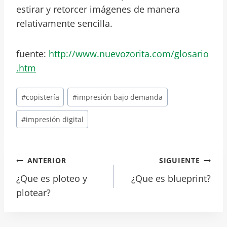
estirar y retorcer imágenes de manera
relativamente sencilla.
fuente:
http://www.nuevozorita.com/glosario
.htm
Etiquetas
#
copistería
#
impresión bajo demanda
de
la
#
impresión digital
entrada:
Navegación
ANTERIOR
SIGUIENTE
¿Que es ploteo y
¿Que es blueprint?
De
plotear?
Entradas