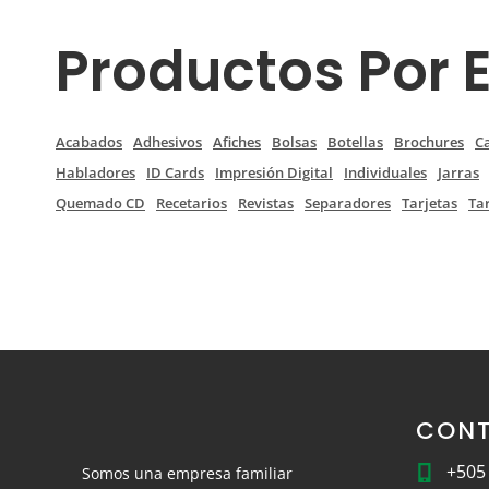
Productos Por 
Acabados
Adhesivos
Afiches
Bolsas
Botellas
Brochures
C
Habladores
ID Cards
Impresión Digital
Individuales
Jarras
Quemado CD
Recetarios
Revistas
Separadores
Tarjetas
Ta
CON
+505
Somos una empresa familiar