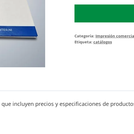
Catálogos
tapa
dura
cantidad
Categoría:
Impresión comercia
Etiqueta:
catálogos
que incluyen precios y especificaciones de productos