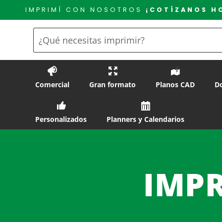
Saltar
IMPRIMÍ CON NOSOTROS
¡COTÍZANOS H
al
contenido
Comercial
Gran formato
Planos CAD
D
Personalizados
Planners y Calendarios
IMP