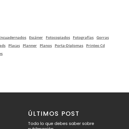
Encuadernados
Escáner
Fotocopiados
Fotografías
Gorras
ads
Placas
Planner
Planos
Porta-Diplomas
Printeo Cd
es
ÚLTIMOS POST
Todo lo que debes saber sobre