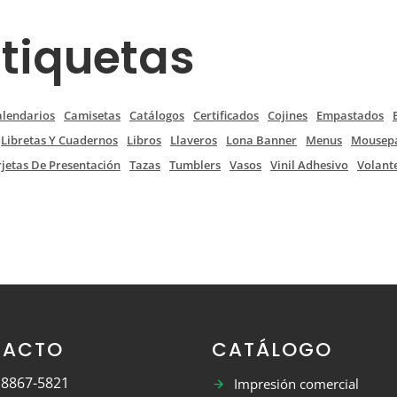
Etiquetas
alendarios
Camisetas
Catálogos
Certificados
Cojines
Empastados
Libretas Y Cuadernos
Libros
Llaveros
Lona Banner
Menus
Mousep
rjetas De Presentación
Tazas
Tumblers
Vasos
Vinil Adhesivo
Volant
TACTO
CATÁLOGO
 8867-5821
Impresión comercial