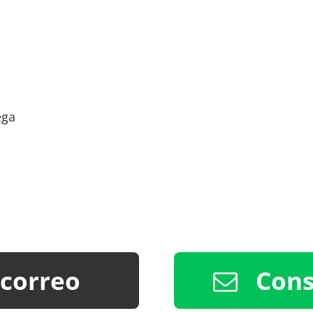
ega
 correo
Cons