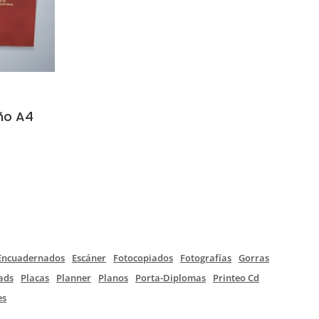
ño A4
Encuadernados
Escáner
Fotocopiados
Fotografías
Gorras
ads
Placas
Planner
Planos
Porta-Diplomas
Printeo Cd
es