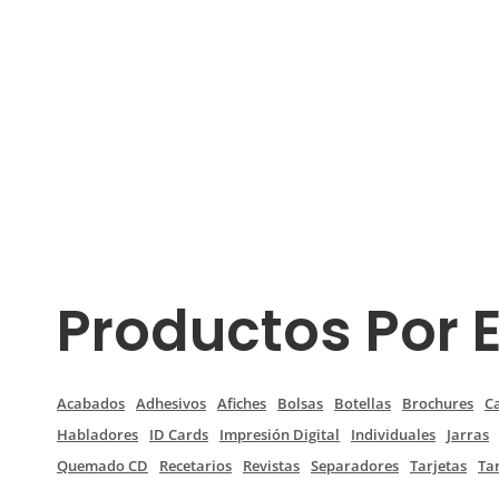
Productos Por 
Acabados
Adhesivos
Afiches
Bolsas
Botellas
Brochures
C
Habladores
ID Cards
Impresión Digital
Individuales
Jarras
Quemado CD
Recetarios
Revistas
Separadores
Tarjetas
Ta