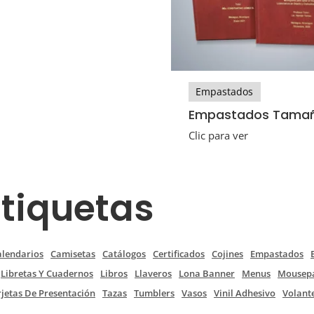
Empastados
Empastados Tama
Clic para ver
Etiquetas
alendarios
Camisetas
Catálogos
Certificados
Cojines
Empastados
Libretas Y Cuadernos
Libros
Llaveros
Lona Banner
Menus
Mousep
rjetas De Presentación
Tazas
Tumblers
Vasos
Vinil Adhesivo
Volant