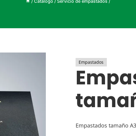
/
Catálogo
/
Servicio de empastados
/
Empastados
Empa
tama
Empastados tamaño A3 