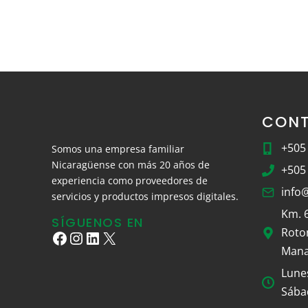
CON
+505
Somos una empresa familiar
Nicaragüense con más 20 años de
+505
experiencia como proveedores de
info
servicios y productos impresos digitales.
Km. 6
SÍGUENOS EN
Roto
Facebook
Instagram
LinkedIn
X
Mana
Lune
Sába