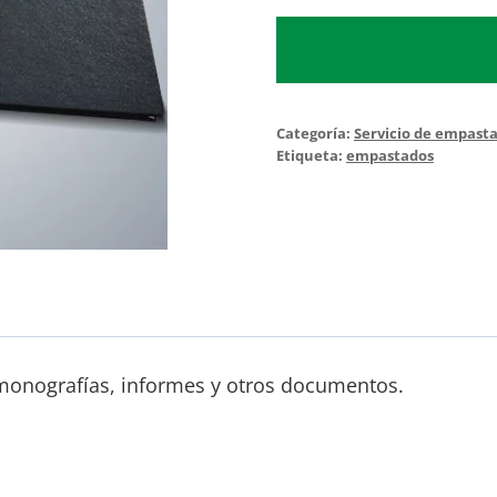
Empastados
tamaño
A3
cantidad
Categoría:
Servicio de empast
Etiqueta:
empastados
monografías, informes y otros documentos.