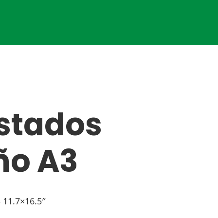
stados
ño A3
11.7×16.5″