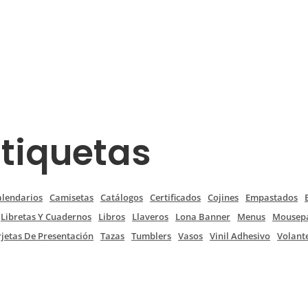
Etiquetas
alendarios
Camisetas
Catálogos
Certificados
Cojines
Empastados
Libretas Y Cuadernos
Libros
Llaveros
Lona Banner
Menus
Mousep
rjetas De Presentación
Tazas
Tumblers
Vasos
Vinil Adhesivo
Volant