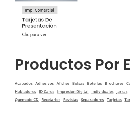
Imp. Comercial
Tarjetas De
Presentación
Clic para ver
Productos Por 
Acabados
Adhesivos
Afiches
Bolsas
Botellas
Brochures
C
Habladores
ID Cards
Impresión Digital
Individuales
Jarras
Quemado CD
Recetarios
Revistas
Separadores
Tarjetas
Ta