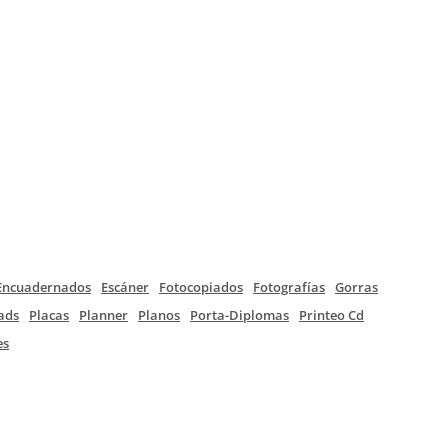
Encuadernados
Escáner
Fotocopiados
Fotografías
Gorras
ads
Placas
Planner
Planos
Porta-Diplomas
Printeo Cd
es