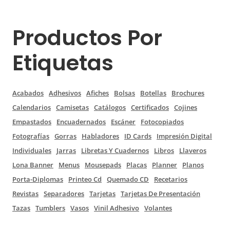
Productos Por
Etiquetas
Acabados
Adhesivos
Afiches
Bolsas
Botellas
Brochures
Calendarios
Camisetas
Catálogos
Certificados
Cojines
Empastados
Encuadernados
Escáner
Fotocopiados
Fotografías
Gorras
Habladores
ID Cards
Impresión Digital
Individuales
Jarras
Libretas Y Cuadernos
Libros
Llaveros
Lona Banner
Menus
Mousepads
Placas
Planner
Planos
Porta-Diplomas
Printeo Cd
Quemado CD
Recetarios
Revistas
Separadores
Tarjetas
Tarjetas De Presentación
Tazas
Tumblers
Vasos
Vinil Adhesivo
Volantes