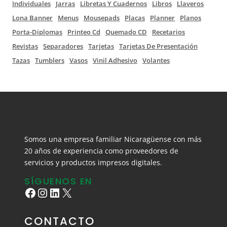
Individuales
Jarras
Libretas Y Cuadernos
Libros
Llaveros
Lona Banner
Menus
Mousepads
Placas
Planner
Planos
Porta-Diplomas
Printeo Cd
Quemado CD
Recetarios
Revistas
Separadores
Tarjetas
Tarjetas De Presentación
Tazas
Tumblers
Vasos
Vinil Adhesivo
Volantes
Somos una empresa familiar Nicaragüense con más
20 años de experiencia como proveedores de
servicios y productos impresos digitales.
SÍGUENOS EN
Facebook
Instagram
LinkedIn
X
CONTACTO