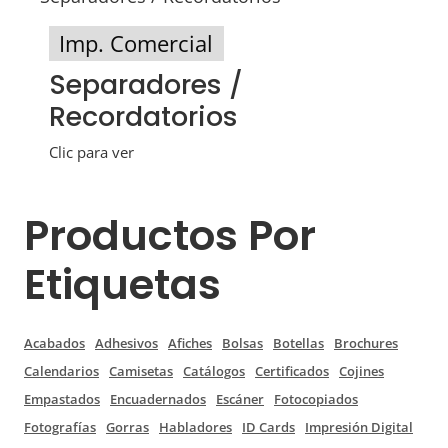
Imp. Comercial
Separadores /
Recordatorios
Clic para ver
Productos Por
Etiquetas
Acabados
Adhesivos
Afiches
Bolsas
Botellas
Brochures
Calendarios
Camisetas
Catálogos
Certificados
Cojines
Empastados
Encuadernados
Escáner
Fotocopiados
Fotografías
Gorras
Habladores
ID Cards
Impresión Digital