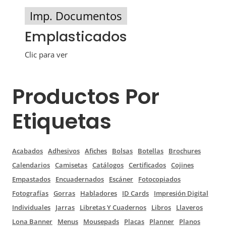
Imp. Documentos
Emplasticados
Clic para ver
Productos Por
Etiquetas
Acabados
Adhesivos
Afiches
Bolsas
Botellas
Brochures
Calendarios
Camisetas
Catálogos
Certificados
Cojines
Empastados
Encuadernados
Escáner
Fotocopiados
Fotografías
Gorras
Habladores
ID Cards
Impresión Digital
Individuales
Jarras
Libretas Y Cuadernos
Libros
Llaveros
Lona Banner
Menus
Mousepads
Placas
Planner
Planos