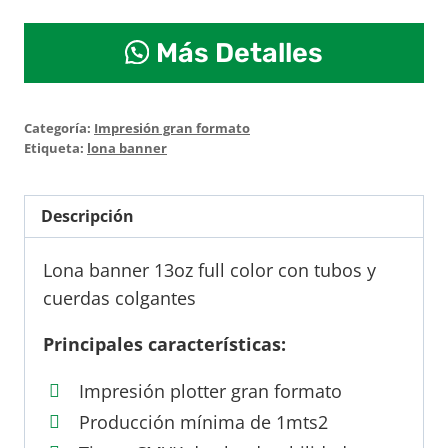
Lona
Más Detalles
banner
con
colgantes
Categoría:
Impresión gran formato
cantidad
Etiqueta:
lona banner
Descripción
Lona banner 13oz full color con tubos y
cuerdas colgantes
Principales características:
Impresión plotter gran formato
Producción mínima de 1mts2