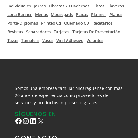
Individuales
Jarras
Libretas Y Cuadernos
Libros
Llaveros
Lona Banner
Menus
Mousepads
Placas
Planner
Planos
Porta-Diplomas
Printeo Cd
Quemado CD
Recetarios
Revistas
Separadores
Tarjetas
Tarjetas De Presentación
Tazas
Tumblers
Vasos
Vinil Adhesivo
Volantes
Somos una empresa familiar Nicaragüense con más
20 años de experiencia como proveedores de
servicios y productos impresos digitales.
SÍGUENOS EN
Facebook
Instagram
LinkedIn
X