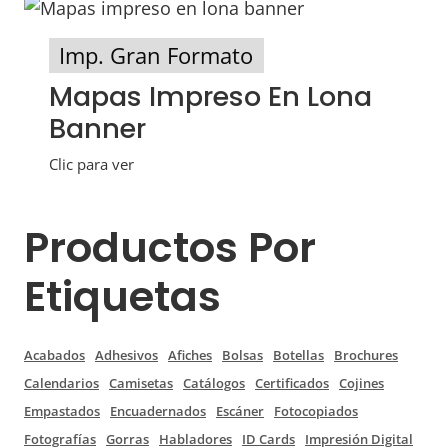
Imp. Gran Formato
Mapas Impreso En Lona
Banner
Clic para ver
Productos Por
Etiquetas
Acabados
Adhesivos
Afiches
Bolsas
Botellas
Brochures
Calendarios
Camisetas
Catálogos
Certificados
Cojines
Empastados
Encuadernados
Escáner
Fotocopiados
Fotografías
Gorras
Habladores
ID Cards
Impresión Digital