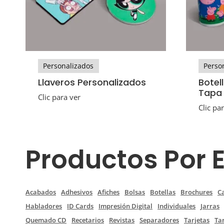
Personalizados
Perso
Llaveros Personalizados
Botel
Tapa
Clic para ver
Clic pa
Productos Por 
Acabados
Adhesivos
Afiches
Bolsas
Botellas
Brochures
C
Habladores
ID Cards
Impresión Digital
Individuales
Jarras
Quemado CD
Recetarios
Revistas
Separadores
Tarjetas
Ta