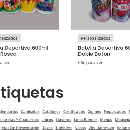
nalizados
Personalizados
la Deportiva 600ml
Botella Deportiva 6
 Rosca
Doble Botón
ra ver
Clic para ver
Etiquetas
alendarios
Camisetas
Catálogos
Certificados
Cojines
Empastados
Libretas Y Cuadernos
Libros
Llaveros
Lona Banner
Menus
Mousep
rjetas De Presentación
Tazas
Tumblers
Vasos
Vinil Adhesivo
Volant