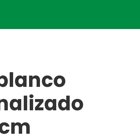
 blanco
nalizado
8cm