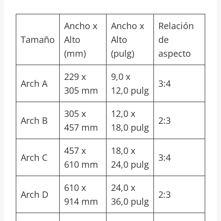
Ancho x
Ancho x
Relación
Tamaño
Alto
Alto
de
(mm)
(pulg)
aspecto
229 x
9,0 x
Arch A
3:4
305 mm
12,0 pulg
305 x
12,0 x
Arch B
2:3
457 mm
18,0 pulg
457 x
18,0 x
Arch C
3:4
610 mm
24,0 pulg
610 x
24,0 x
Arch D
2:3
914 mm
36,0 pulg