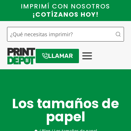
Saltar
IMPRIMÍ CON NOSOTROS
al
¡COTÍZANOS HOY!
contenido
LLAMAR
BLOG
Los tamaños de
papel
/
Blog
/
Los tamaños de papel