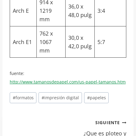
914 x
36,0 x
Arch E
1219
3:4
48,0 pulg
mm
762 x
30,0 x
Arch E1
1067
5:7
42,0 pulg
mm
fuente:
http://www.tamanosdepapel.com/us-papel-tamanos.htm
Etiquetas
#
formatos
#
impresión digital
#
papeles
de
la
entrada:
Navegación
SIGUIENTE
¿Que es ploteo y