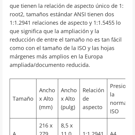
que tienen la relación de aspecto único de 1:
root2, tamaños estándar ANSI tienen dos
1:1.2941 relaciones de aspecto y 1:1.5455 lo
que significa que la ampliación y la
reducción de entre el tamaño no es tan fácil
como con el tamaño de la ISO y las hojas
márgenes más amplios en la Europa
ampliada/documento reducida.
Presiona
Ancho
Ancho
Relación
la
Tamaño
x Alto
x Alto
de
norma
(mm)
(pulg)
aspecto
ISO
216 x
8,5 x
A
279
11,0
1:1,2941
A4