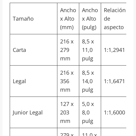
Ancho
Ancho
Relación
Tamaño
x Alto
x Alto
de
(mm)
(pulg)
aspecto
216 x
8,5 x
Carta
279
11,0
1:1,2941
mm
pulg
216 x
8,5 x
Legal
356
14,0
1:1,6471
mm
pulg
127 x
5,0 x
Junior Legal
203
8,0
1:1,6000
mm
pulg
279 x
11,0 x