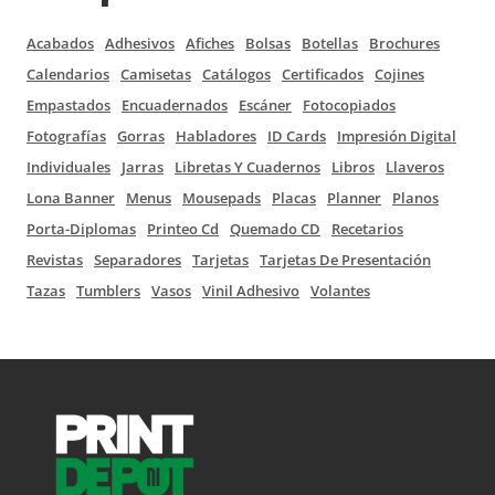
Acabados
Adhesivos
Afiches
Bolsas
Botellas
Brochures
Calendarios
Camisetas
Catálogos
Certificados
Cojines
Empastados
Encuadernados
Escáner
Fotocopiados
Fotografías
Gorras
Habladores
ID Cards
Impresión Digital
Individuales
Jarras
Libretas Y Cuadernos
Libros
Llaveros
Lona Banner
Menus
Mousepads
Placas
Planner
Planos
Porta-Diplomas
Printeo Cd
Quemado CD
Recetarios
Revistas
Separadores
Tarjetas
Tarjetas De Presentación
Tazas
Tumblers
Vasos
Vinil Adhesivo
Volantes