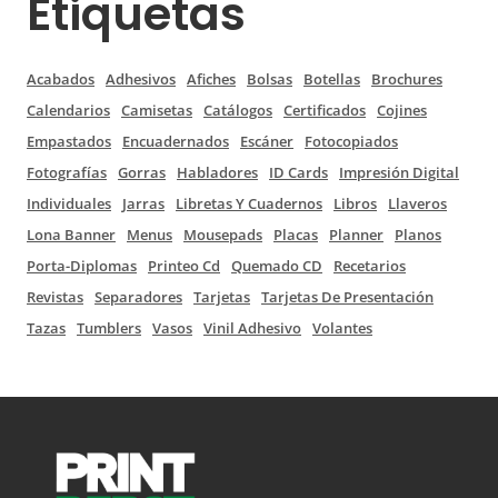
Etiquetas
Acabados
Adhesivos
Afiches
Bolsas
Botellas
Brochures
Calendarios
Camisetas
Catálogos
Certificados
Cojines
Empastados
Encuadernados
Escáner
Fotocopiados
Fotografías
Gorras
Habladores
ID Cards
Impresión Digital
Individuales
Jarras
Libretas Y Cuadernos
Libros
Llaveros
Lona Banner
Menus
Mousepads
Placas
Planner
Planos
Porta-Diplomas
Printeo Cd
Quemado CD
Recetarios
Revistas
Separadores
Tarjetas
Tarjetas De Presentación
Tazas
Tumblers
Vasos
Vinil Adhesivo
Volantes